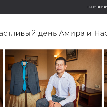
ВЫПУСКНИК
астливый день Амира и На